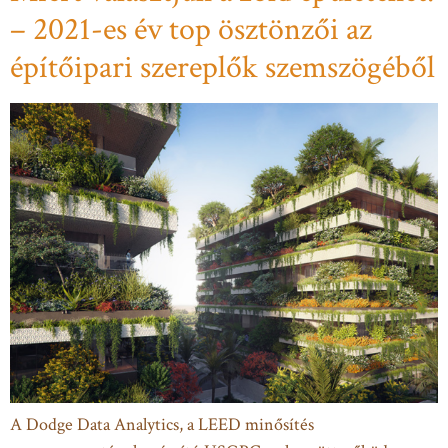
– 2021-es év top ösztönzői az
építőipari szereplők szemszögéből
A Dodge Data Analytics, a LEED minősítés