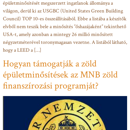
épületminősítését megszerzett ingatlanok állománya a
világon, derül ki az USGBC (United States Green Building
Council) TOP 10-es összeállításából. Ebbe a listába a készítők
elvből nem teszik bele a minősítés ”őshazájaként” tekinthető
USA-t, amely azonban a mintegy 26 millió minősített
négyzetméterével toronymagasan vezetne. A listából látható,
hogy a LEED a […]
Hogyan támogatják a zöld
épületminősítések az MNB zöld
finanszírozási programját?