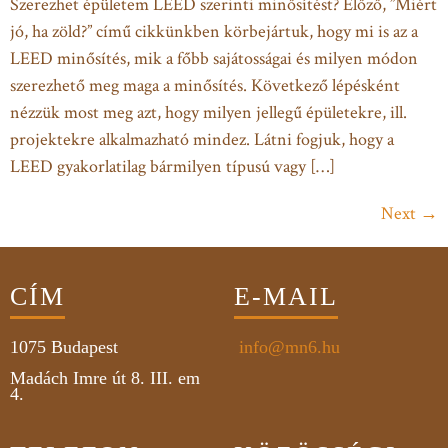
Szerezhet épületem LEED szerinti minősítést? Előző, ”Miért
jó, ha zöld?” című cikkünkben körbejártuk, hogy mi is az a
LEED minősítés, mik a főbb sajátosságai és milyen módon
szerezhető meg maga a minősítés. Következő lépésként
nézzük most meg azt, hogy milyen jellegű épületekre, ill.
projektekre alkalmazható mindez. Látni fogjuk, hogy a
LEED gyakorlatilag bármilyen típusú vagy […]
Next
→
CÍM
E-MAIL
1075
Budapest
info@mn6.hu
Madách Imre út 8. III. em
4.