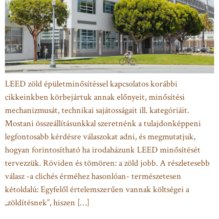
LEED zöld épületminősítéssel kapcsolatos korábbi
cikkeinkben körbejártuk annak előnyeit, minősítési
mechanizmusát, technikai sajátosságait ill. kategóriáit.
Mostani összeállításunkkal szeretnénk a tulajdonképpeni
legfontosabb kérdésre válaszokat adni, és megmutatjuk,
hogyan forintosítható ha irodaházunk LEED minősítését
tervezzük. Röviden és tömören: a zöld jobb. A részletesebb
válasz -a clichés érméhez hasonlóan- természetesen
kétoldalú: Egyfelől értelemszerűen vannak költségei a
„zöldítésnek”, hiszen […]