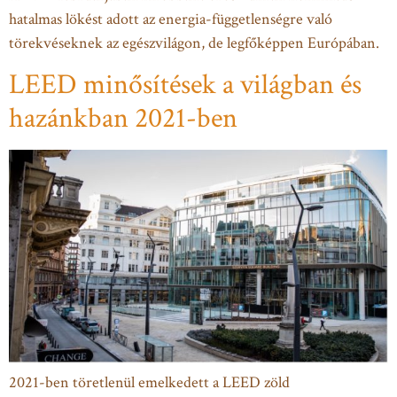
hatalmas lökést adott az energia-függetlenségre való
törekvéseknek az egészvilágon, de legfőképpen Európában.
LEED minősítések a világban és
hazánkban 2021-ben
2021-ben töretlenül emelkedett a LEED zöld