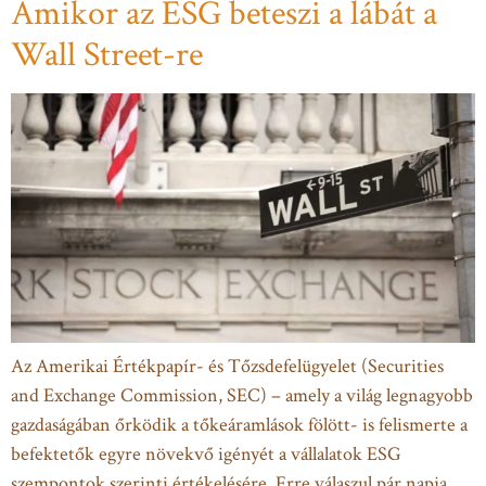
Amikor az ESG beteszi a lábát a
Wall Street-re
Az Amerikai Értékpapír- és Tőzsdefelügyelet (Securities
and Exchange Commission, SEC) – amely a világ legnagyobb
gazdaságában őrködik a tőkeáramlások fölött- is felismerte a
befektetők egyre növekvő igényét a vállalatok ESG
szempontok szerinti értékelésére. Erre válaszul pár napja