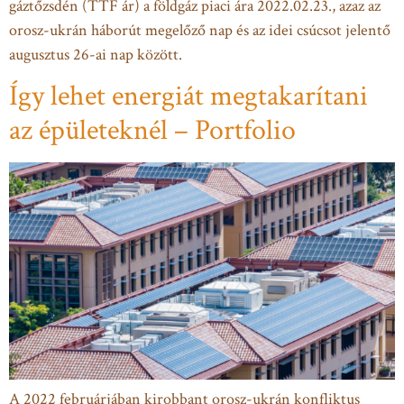
gáztőzsdén (TTF ár) a földgáz piaci ára 2022.02.23., azaz az
orosz-ukrán háborút megelőző nap és az idei csúcsot jelentő
augusztus 26-ai nap között.
Így lehet energiát megtakarítani
az épületeknél – Portfolio
A 2022 februárjában kirobbant orosz-ukrán konfliktus