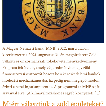
A Magyar Nemzeti Bank (MNB) 2022. márciusában
kiterjesztette a 2021. augusztus 31-én meghirdetett Zöld
vállalati és önkormányzati tőkekövetelménykedvezmény
Program feltételeit, amely végeredményben egy zöld
finanszírozási ösztönzőt hozott be a kereskedelemi bankok
hitelezési mechanizmusába. Ez pedig nem meglepő módon
érinti a hazai ingatlanpiacot is. A programról az MNB saját
szavaival élve: „A klímaváltozáshoz és egyéb környezeti […]
Miért választjuk a zöld épületeket?