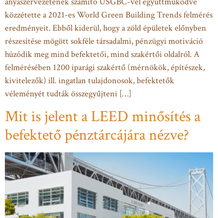
anyaszervezetének számító USGBC-vel együttműködve
közzétette a 2021-es World Green Building Trends felmérés
eredményeit. Ebből kiderül, hogy a zöld épületek előnyben
részesítése mögött sokféle társadalmi, pénzügyi motiváció
húzódik meg mind befektetői, mind szakértői oldalról. A
felmérésében 1200 iparági szakértő (mérnökök, építészek,
kivitelezők) ill. ingatlan tulajdonosok, befektetők
véleményét tudták összegyűjteni […]
Mit is jelent a LEED minősítés a
befektető pénztárcájára nézve?