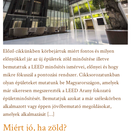
Előző cikkünkben körbejártuk miért fontos és milyen
előnyökkel jár az új épületek zöld minősítése illetve
bemutattuk a LEED minősítés ismérvei, előnyei és hogy
mikre fókuszál a pontozási rendszer. Cikksorozatunkban
olyan épületeket mutatunk be Magyarországon, amelyek
már sikeresen megszerezték a LEED Arany fokozatú
épületminősítését. Bemutatjuk azokat a már széleskörben
alkalmazott vagy éppen jövőbemutató megoldásokat,
amelyek alkalmazását […]
Miért jó, ha zöld?