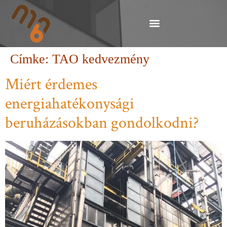
Címke:
TAO kedvezmény
Miért érdemes
energiahatékonysági
beruházásokban gondolkodni?