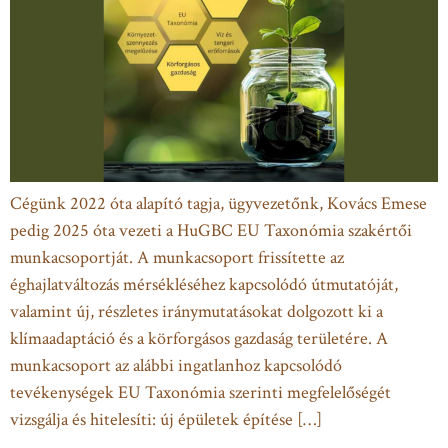
Cégünk 2022 óta alapító tagja, ügyvezetőnk, Kovács Emese
pedig 2025 óta vezeti a HuGBC EU Taxonómia szakértői
munkacsoportját. A munkacsoport frissítette az
éghajlatváltozás mérsékléséhez kapcsolódó útmutatóját,
valamint új, részletes iránymutatásokat dolgozott ki a
klímaadaptáció és a körforgásos gazdaság területére. A
munkacsoport az alábbi ingatlanhoz kapcsolódó
tevékenységek EU Taxonómia szerinti megfelelőségét
vizsgálja és hitelesíti: új épületek építése […]