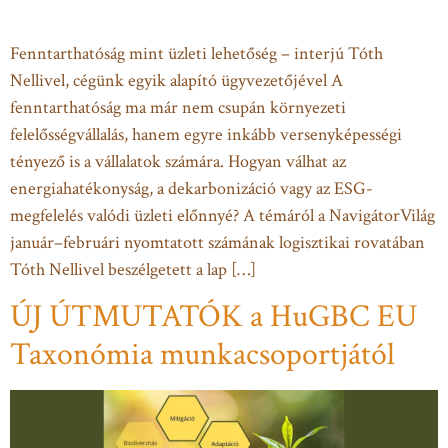
Fenntarthatóság mint üzleti lehetőség – interjú Tóth
Nellivel, cégünk egyik alapító ügyvezetőjével A
fenntarthatóság ma már nem csupán környezeti
felelősségvállalás, hanem egyre inkább versenyképességi
tényező is a vállalatok számára. Hogyan válhat az
energiahatékonyság, a dekarbonizáció vagy az ESG-
megfelelés valódi üzleti előnnyé? A témáról a NavigátorVilág
január–februári nyomtatott számának logisztikai rovatában
Tóth Nellivel beszélgetett a lap […]
ÚJ ÚTMUTATÓK a HuGBC EU
Taxonómia munkacsoportjától