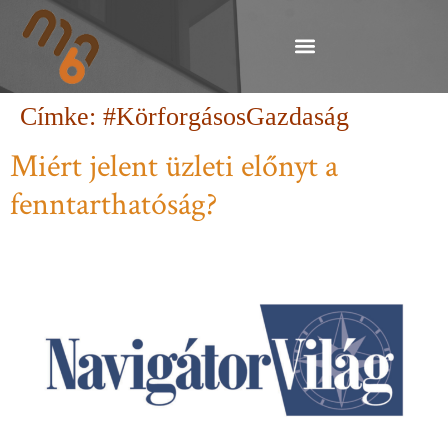
Címke:
#KörforgásosGazdaság
Miért jelent üzleti előnyt a
fenntarthatóság?