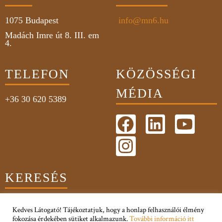
1075
Budapest
info@mn6.hu
Madách Imre út 8. III. em
4.
TELEFON
KÖZÖSSÉGI
MÉDIA
+36 30 620 5389
KERESÉS
Kedves Látogató! Tájékoztatjuk, hogy a honlap felhasználói élmény
fokozása érdekében sütiket alkalmazunk.
További információ itt