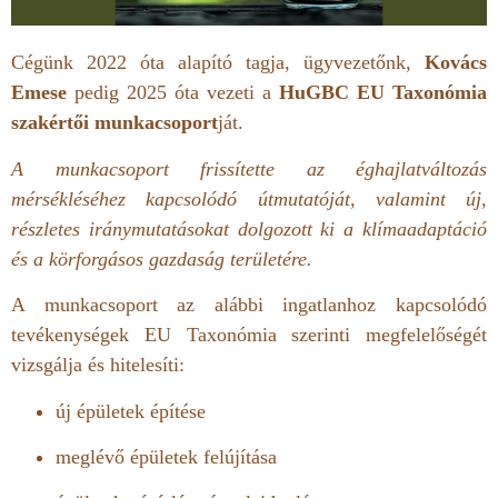
Cégünk 2022 óta alapító tagja, ügyvezetőnk,
Kovács
Emese
pedig
2025 óta vezeti a
HuGBC EU Taxonómia
szakértői munkacsoport
ját.
A munkacsoport frissítette az éghajlatváltozás
mérsékléséhez kapcsolódó útmutatóját, valamint új,
részletes iránymutatásokat dolgozott ki a klímaadaptáció
és a körforgásos gazdaság területére.
A munkacsoport az alábbi ingatlanhoz kapcsolódó
tevékenységek EU Taxonómia szerinti megfelelőségét
vizsgálja és hitelesíti:
új épületek építése
meglévő épületek felújítása