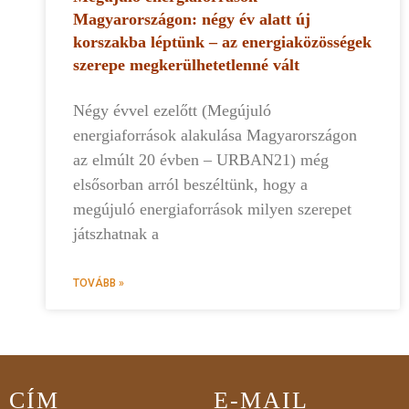
Magyarországon: négy év alatt új
korszakba léptünk – az energiaközösségek
szerepe megkerülhetetlenné vált
Négy évvel ezelőtt (Megújuló
energiaforrások alakulása Magyarországon
az elmúlt 20 évben – URBAN21) még
elsősorban arról beszéltünk, hogy a
megújuló energiaforrások milyen szerepet
játszhatnak a
TOVÁBB »
CÍM
E-MAIL