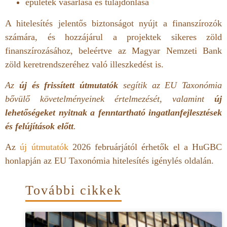
épületek vásárlása és tulajdonlása
A hitelesítés jelentős biztonságot nyújt a finanszírozók
számára, és hozzájárul a projektek sikeres zöld
finanszírozásához, beleértve az
Magyar Nemzeti Bank
zöld keretrendszeréhez való illeszkedést is.
Az
új és frissített útmutatók
segítik az EU Taxonómia
bővülő követelményeinek értelmezését, valamint
új
lehetőségeket nyitnak a fenntartható ingatlanfejlesztések
és felújítások előtt
.
Az
új útmutatók
2026 februárjától érhetők el a HuGBC
honlapján az EU Taxonómia hitelesítés igénylés oldalán.
További cikkek