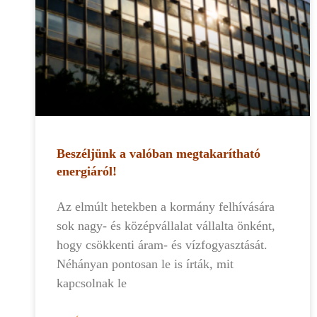
Beszéljünk a valóban megtakarítható
energiáról!
Az elmúlt hetekben a kormány felhívására
sok nagy- és középvállalat vállalta önként,
hogy csökkenti áram- és vízfogyasztását.
Néhányan pontosan le is írták, mit
kapcsolnak le