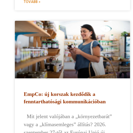
TOVÁBB »
EmpCo: új korszak kezdődik a
fenntarthatósági kommunikációban
Mit jelent valójában a „környezetbarát”
vagy a „klímasemleges” állítás? 2026.
szeptember 27-től az Európai Unió új