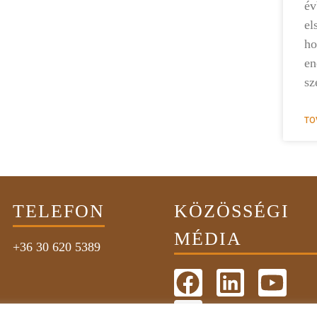
é
el
ho
en
sz
TO
TELEFON
KÖZÖSSÉGI
MÉDIA
+36 30 620 5389