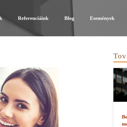
k
Referenciáink
Blog
Események
Tov
Be
me