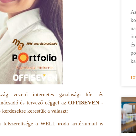
Az
ko
na
ön
és
po
ka
TO
ág vezető internetes gazdasági hír- és
anácsadó és tervező céggel az
OFFISEVEN
-
 kérdésekre kerestük a választ:
felszereltsége a WELL iroda kritériumait is