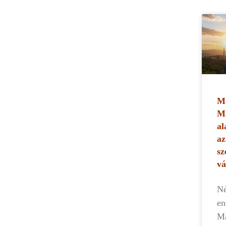
Me
Ma
al
az
sz
vá
Né
en
Ma