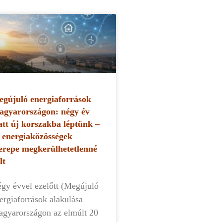
gújuló energiaforrások
gyarországon: négy év
att új korszakba léptünk –
 energiaközösségek
erepe megkerülhetetlenné
lt
gy évvel ezelőtt (Megújuló
ergiaforrások alakulása
gyarországon az elmúlt 20