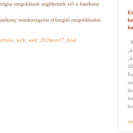
lógiai megoldások segíthetnék elő a hatékony
Em
hatékony munkavégzést elősegítő megoldásokat
ke
k
rtfolio_tech_well_2019nov17_final
Mi
„k
„k
20
Eu
sz
át
fe
ko
TO