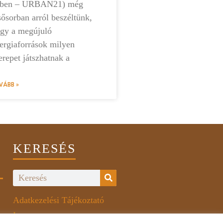
vben – URBAN21) még
sősorban arról beszéltünk,
gy a megújuló
ergiaforrások milyen
erepet játszhatnak a
VÁBB »
KERESÉS
Adatkezelési Tájékoztató
Impresszum