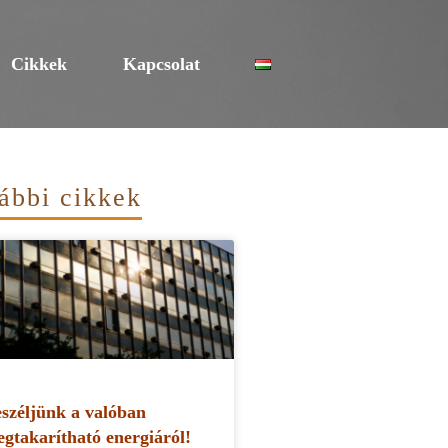
Cikkek
Kapcsolat
ábbi cikkek
széljünk a valóban
gtakarítható energiáról!