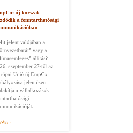
pCo: új korszak
zdődik a fenntarthatósági
ommunikációban
t jelent valójában a
örnyezetbarát” vagy a
límasemleges” állítás?
26. szeptember 27-től az
rópai Unió új EmpCo
abályozása jelentősen
alakítja a vállalkozások
nntarthatósági
mmunikációját.
VÁBB »