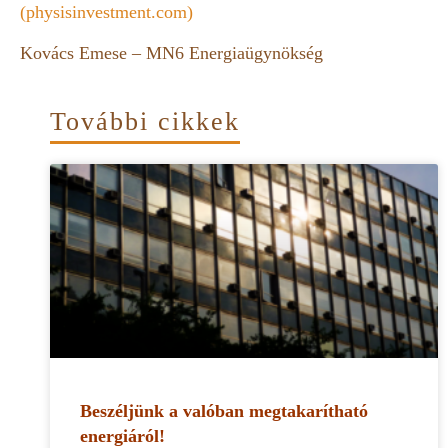
(physisinvestment.com)
Kovács Emese – MN6 Energiaügynökség
További cikkek
Beszéljünk a valóban megtakarítható
energiáról!