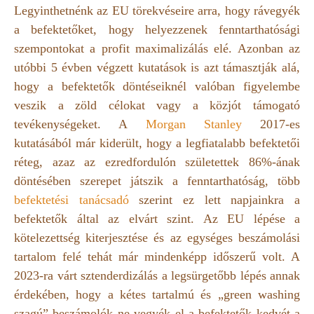
Legyinthetnénk az EU törekvéseire arra, hogy rávegyék
a befektetőket, hogy helyezzenek fenntarthatósági
szempontokat a profit maximalizálás elé. Azonban az
utóbbi 5 évben végzett kutatások is azt támasztják alá,
hogy a befektetők döntéseiknél valóban figyelembe
veszik a zöld célokat vagy a közjót támogató
tevékenységeket. A
Morgan Stanley
2017-es
kutatásából már kiderült, hogy a legfiatalabb befektetői
réteg, azaz az ezredfordulón születettek 86%-ának
döntésében szerepet játszik a fenntarthatóság, több
befektetési tanácsadó
szerint ez lett napjainkra a
befektetők által az elvárt szint. Az EU lépése a
kötelezettség kiterjesztése és az egységes beszámolási
tartalom felé tehát már mindenképp időszerű volt. A
2023-ra várt sztenderdizálás a legsürgetőbb lépés annak
érdekében, hogy a kétes tartalmú és „green washing
szagú” beszámolók ne vegyék el a befektetők kedvét a