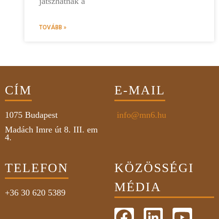
játszhatnak a
TOVÁBB »
CÍM
E-MAIL
1075
Budapest
info@mn6.hu
Madách Imre út 8. III. em
4.
TELEFON
KÖZÖSSÉGI
MÉDIA
+36 30 620 5389