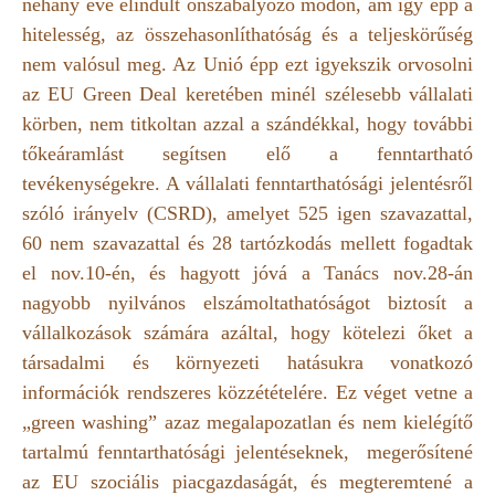
néhány éve elindult önszabályozó módon, ám így épp a
hitelesség, az összehasonlíthatóság és a teljeskörűség
nem valósul meg. Az Unió épp ezt igyekszik orvosolni
az EU Green Deal keretében minél szélesebb vállalati
körben, nem titkoltan azzal a szándékkal, hogy további
tőkeáramlást segítsen elő a fenntartható
tevékenységekre. A vállalati fenntarthatósági jelentésről
szóló irányelv (CSRD), amelyet 525 igen szavazattal,
60 nem szavazattal és 28 tartózkodás mellett fogadtak
el nov.10-én, és hagyott jóvá a Tanács nov.28-án
nagyobb nyilvános elszámoltathatóságot biztosít a
vállalkozások számára azáltal, hogy kötelezi őket a
társadalmi és környezeti hatásukra vonatkozó
információk rendszeres közzétételére. Ez véget vetne a
„green washing” azaz megalapozatlan és nem kielégítő
tartalmú fenntarthatósági jelentéseknek, megerősítené
az EU szociális piacgazdaságát, és megteremtené a