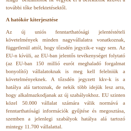
további tőke befektetésektől.
A hatókör kiterjesztése
Az új uniós fenntarthatósági jelentéstételi
követelmények minden nagyvállalatra vonatkoznak,
függetlenül attól, hogy tőzsdén jegyzik-e vagy sem. Az
EU-n kívüli, az EU-ban jelentős tevékenységet folytató
(az EU-ban 150 millió eurót meghaladó forgalmat
bonyolító) vállalatoknak is meg kell felelniük a
követelményeknek. A tőzsdén jegyzett kkv-k is a
hatálya alá tartoznak, de nekik több idejük lesz arra,
hogy alkalmazkodjanak az új szabályokhoz. EU szinten
közel 50.000 vállalat számára válik normává a
fenntarthatósági információk gyűjtése és megosztása,
szemben a jelenlegi szabályok hatálya alá tartozó
mintegy 11.700 vállalattal.