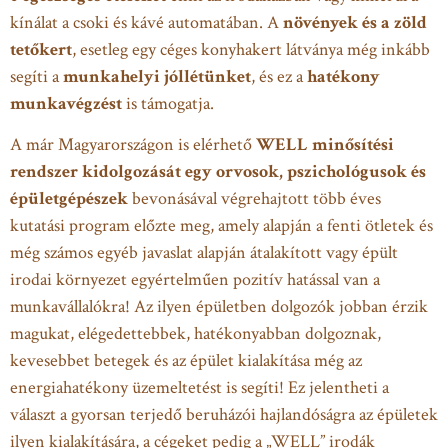
kínálat a csoki és kávé automatában. A
növények és a zöld
tetőkert
, esetleg egy céges konyhakert látványa még inkább
segíti a
munkahelyi jóllétünket
, és ez a
hatékony
munkavégzést
is támogatja.
A már Magyarországon is elérhető
WELL minősítési
rendszer kidolgozását egy orvosok, pszichológusok és
épületgépészek
bevonásával végrehajtott több éves
kutatási program előzte meg, amely alapján a fenti ötletek és
még számos egyéb javaslat alapján átalakított vagy épült
irodai környezet egyértelműen pozitív hatással van a
munkavállalókra! Az ilyen épületben dolgozók jobban érzik
magukat, elégedettebbek, hatékonyabban dolgoznak,
kevesebbet betegek és az épület kialakítása még az
energiahatékony üzemeltetést is segíti! Ez jelentheti a
választ a gyorsan terjedő beruházói hajlandóságra az épületek
ilyen kialakítására, a cégeket pedig a „WELL” irodák