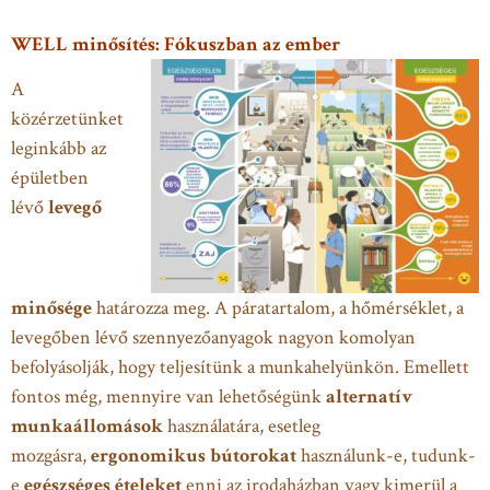
WELL minősítés: Fókuszban az ember
A
közérzetünket
leginkább az
épületben
lévő
levegő
minősége
határozza meg. A páratartalom, a hőmérséklet, a
levegőben lévő szennyezőanyagok nagyon komolyan
befolyásolják, hogy teljesítünk a munkahelyünkön. Emellett
fontos még, mennyire van lehetőségünk
alternatív
munkaállomások
használatára, esetleg
mozgásra,
ergonomikus bútorokat
használunk-e, tudunk-
e
egészséges ételeket
enni az irodaházban vagy kimerül a