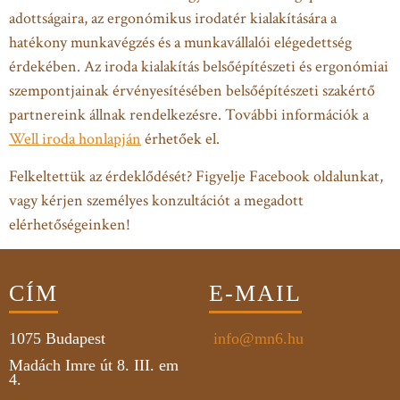
adottságaira, az ergonómikus irodatér kialakítására a
hatékony munkavégzés és a munkavállalói elégedettség
érdekében. Az iroda kialakítás belsőépítészeti és ergonómiai
szempontjainak érvényesítésében belsőépítészeti szakértő
partnereink állnak rendelkezésre. További információk a
Well iroda honlapján
érhetőek el.
Felkeltettük az érdeklődését? Figyelje Facebook oldalunkat,
vagy kérjen személyes konzultációt a megadott
elérhetőségeinken!
CÍM
E-MAIL
1075
Budapest
info@mn6.hu
Madách Imre út 8. III. em
4.