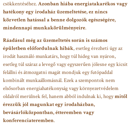
csökkentéséhez.
Azonban hiába energiatakarékos vagy
hatékony egy irodaház üzemeltetése, ez nincs
közvetlen hatással a benne dolgozók egészségére,
mindennapi munkakörülményeire
.
Ráadásul még az üzemeltetés során is számos
épületben előfordulnak hibák
, esetleg érezheti úgy az
irodát használó munkatárs, hogy túl hideg van nyáron,
esetleg túl száraz a levegő vagy egyszerűen jólesne egy kicsit
felállni és átmozgatni magát mondjuk egy futópaddal
kombinált munkaállomásnál. Ezek a szempontok nem
elsősorban energiahatékonyság vagy környezetvédelem
oldalról merülnek fel, hanem abból indulnak ki, hogy
mitől
érezzük jól magunkat egy irodaházban,
bevásárlóközpontban, étteremben vagy
konferenciateremben
.