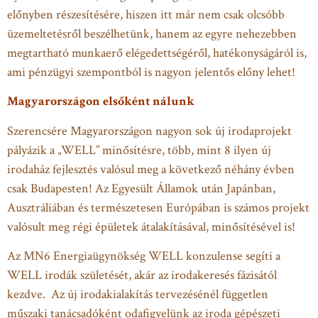
előnyben részesítésére, hiszen itt már nem csak olcsóbb
üzemeltetésről beszélhetünk, hanem az egyre nehezebben
megtartható munkaerő elégedettségéről, hatékonyságáról is,
ami pénzügyi szempontból is nagyon jelentős előny lehet!
Magyarországon elsőként nálunk
Szerencsére Magyarországon nagyon sok új irodaprojekt
pályázik a „WELL” minősítésre, több, mint 8 ilyen új
irodaház fejlesztés valósul meg a következő néhány évben
csak Budapesten! Az Egyesült Államok után Japánban,
Ausztráliában és természetesen Európában is számos projekt
valósult meg régi épületek átalakításával, minősítésével is!
Az MN6 Energiaügynökség WELL konzulense segíti a
WELL irodák születését, akár az irodakeresés fázisától
kezdve. Az új irodakialakítás tervezésénél független
műszaki tanácsadóként odafigyelünk az iroda gépészeti