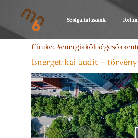
Szolgáltatásaink
Rólun
Címke:
#energiaköltségcsökkent
Energetikai audit – törvényi