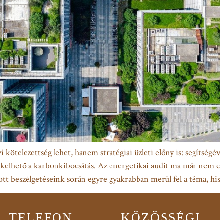
 kötelezettség lehet, hanem stratégiai üzleti előny is: segítség
kelhető a karbonkibocsátás. Az energetikai audit ma már nem c
atott beszélgetéseink során egyre gyakrabban merül fel a téma, h
TELEFON
KÖZÖSSÉGI