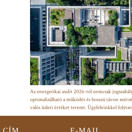
Az energetikai audit 2026-tól nemcsak jogszabályi
optimalizálható a működés és hosszú távon mérsé
valós üzleti értéket teremt. Ügyfeleinkkel folyt
CÍM
E-MAIL