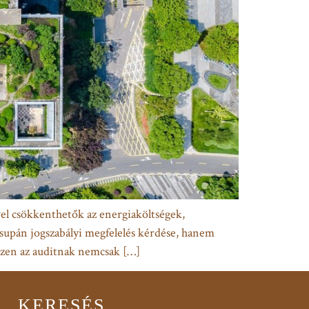
ével csökkenthetők az energiaköltségek,
supán jogszabályi megfelelés kérdése, hanem
iszen az auditnak nemcsak […]
KERESÉS