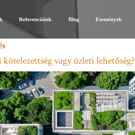
k
Referenciáink
Blog
Események
és
 kötelezettség vagy üzleti lehetőség?