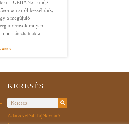
vben – URBAN21) még
sősorban arról beszéltünk,
gy a megújuló
ergiaforrások milyen
erepet játszhatnak a
VÁBB »
KERESÉS
Adatkezelési Tájékoztató
Impresszum