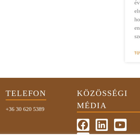
é
el
ho
en
sz
TO
TELEFON
KÖZÖSSÉGI
MÉDIA
+36 30 620 5389