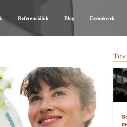
k
Referenciáink
Blog
Események
Tov
Be
me