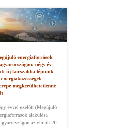
gújuló energiaforrások
gyarországon: négy év
att új korszakba léptünk –
 energiaközösségek
erepe megkerülhetetlenné
lt
gy évvel ezelőtt (Megújuló
ergiaforrások alakulása
gyarországon az elmúlt 20