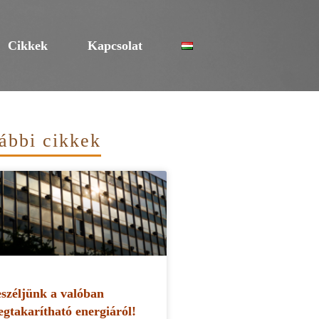
Cikkek
Kapcsolat
ábbi cikkek
széljünk a valóban
gtakarítható energiáról!