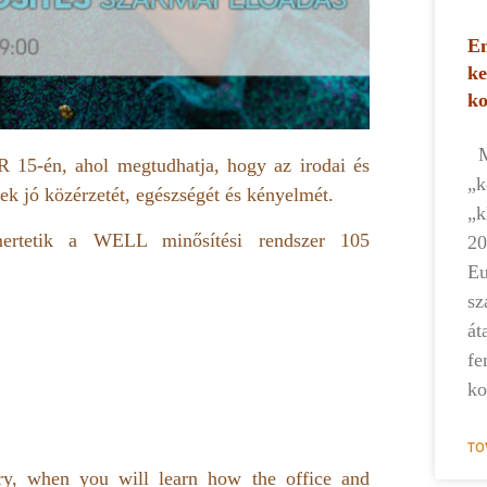
Em
ke
k
Mi
15-én, ahol megtudhatja, hogy az irodai és
„k
ek jó közérzetét, egészségét és kényelmét.
„k
mertetik a WELL minősítési rendszer 105
20
Eu
sz
át
fe
ko
TO
y, when you will learn how the office and