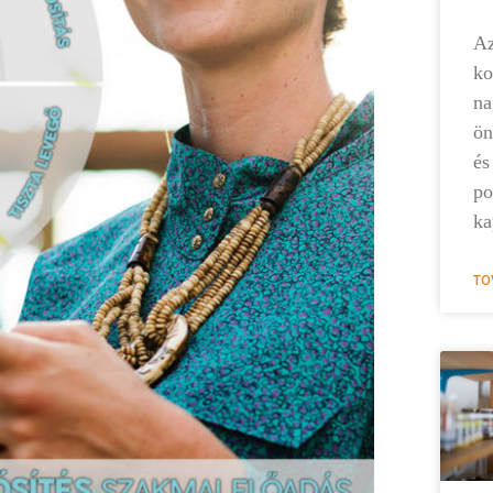
Az
ko
na
ön
és
po
ka
TO