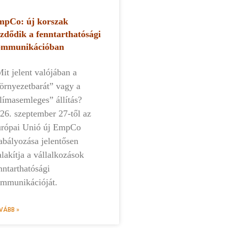
pCo: új korszak
zdődik a fenntarthatósági
ommunikációban
t jelent valójában a
örnyezetbarát” vagy a
límasemleges” állítás?
26. szeptember 27-től az
rópai Unió új EmpCo
abályozása jelentősen
alakítja a vállalkozások
nntarthatósági
mmunikációját.
VÁBB »