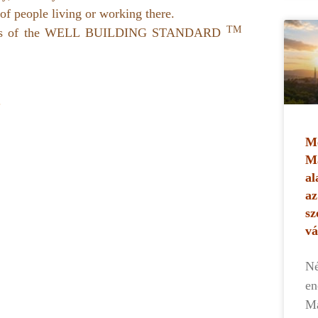
of people living or working there.
TM
tegories of the WELL BUILDING STANDARD
.
Me
Ma
al
az
sz
vá
Né
en
Ma