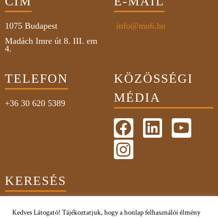
CÍM
E-MAIL
1075
Budapest
info@mn6.hu
Madách Imre út 8. III. em
4.
TELEFON
KÖZÖSSÉGI
MÉDIA
+36 30 620 5389
KERESÉS
Kedves Látogató! Tájékoztatjuk, hogy a honlap felhasználói élmény