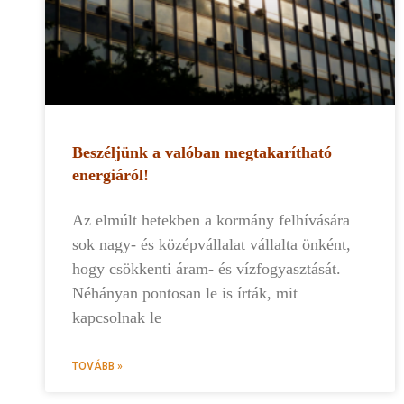
Beszéljünk a valóban megtakarítható
energiáról!
Az elmúlt hetekben a kormány felhívására
sok nagy- és középvállalat vállalta önként,
hogy csökkenti áram- és vízfogyasztását.
Néhányan pontosan le is írták, mit
kapcsolnak le
TOVÁBB »