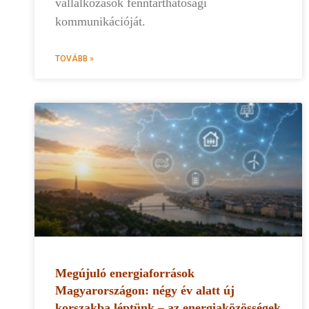
vállalkozások fenntarthatósági
kommunikációját.
TOVÁBB »
Megújuló energiaforrások
Magyarországon: négy év alatt új
korszakba léptünk – az energiaközösségek