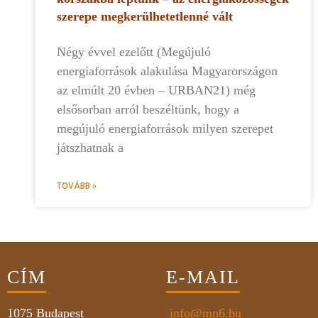
szerepe megkerülhetetlenné vált
Négy évvel ezelőtt (Megújuló
energiaforrások alakulása Magyarországon
az elmúlt 20 évben – URBAN21) még
elsősorban arról beszéltünk, hogy a
megújuló energiaforrások milyen szerepet
játszhatnak a
TOVÁBB »
CÍM
E-MAIL
1075
Budapest
info@mn6.hu