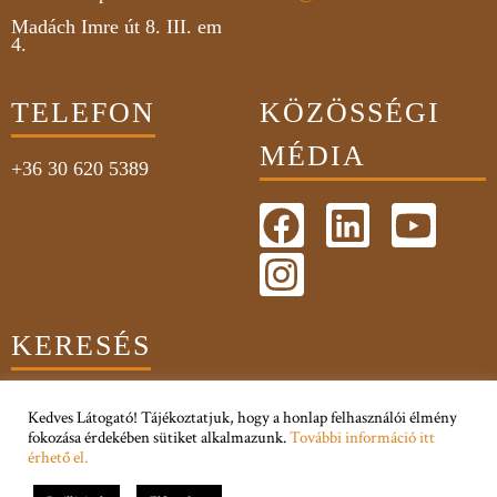
Madách Imre út 8. III. em
4.
TELEFON
KÖZÖSSÉGI
MÉDIA
+36 30 620 5389
KERESÉS
Kedves Látogató! Tájékoztatjuk, hogy a honlap felhasználói élmény
fokozása érdekében sütiket alkalmazunk.
További információ itt
érhető el.
Adatkezelési Tájékoztató
Impresszum