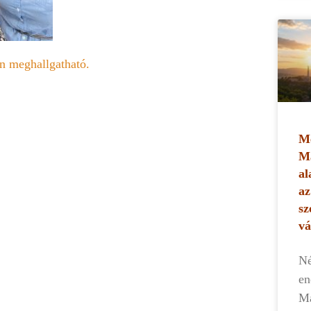
on meghallgatható.
Me
Ma
al
az
sz
vá
Né
en
Ma