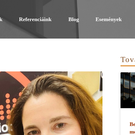
k
Referenciáink
Blog
Események
Tov
Be
me