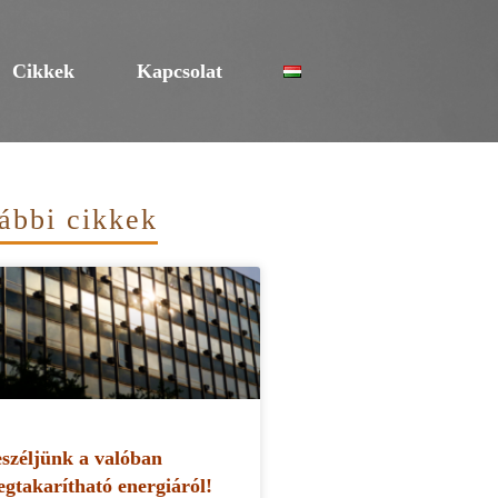
Cikkek
Kapcsolat
ábbi cikkek
széljünk a valóban
gtakarítható energiáról!