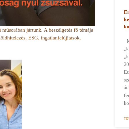
Em
ke
k
 műsorában jártunk. A beszélgetés fő témája
öldhitelezés, ESG, ingatlanfelújítások,
Mi
„k
„k
20
Eu
sz
át
fe
ko
TO