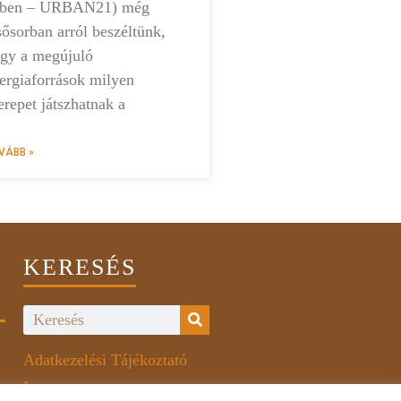
vben – URBAN21) még
sősorban arról beszéltünk,
gy a megújuló
ergiaforrások milyen
erepet játszhatnak a
VÁBB »
KERESÉS
Adatkezelési Tájékoztató
Impresszum