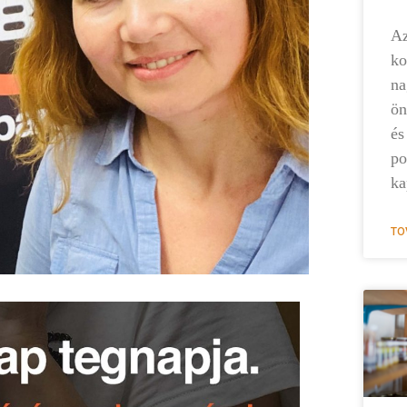
Az
ko
na
ön
és
po
ka
TO