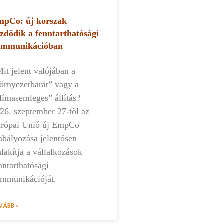
pCo: új korszak
zdődik a fenntarthatósági
ommunikációban
t jelent valójában a
örnyezetbarát” vagy a
límasemleges” állítás?
26. szeptember 27-től az
rópai Unió új EmpCo
abályozása jelentősen
alakítja a vállalkozások
nntarthatósági
mmunikációját.
VÁBB »