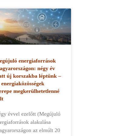
gújuló energiaforrások
gyarországon: négy év
att új korszakba léptünk –
 energiaközösségek
erepe megkerülhetetlenné
lt
gy évvel ezelőtt (Megújuló
ergiaforrások alakulása
gyarországon az elmúlt 20