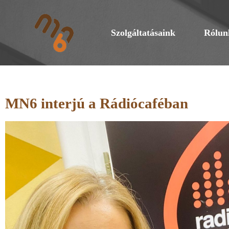
Szolgáltatásaink
Rólun
MN6 interjú a Rádiócaféban