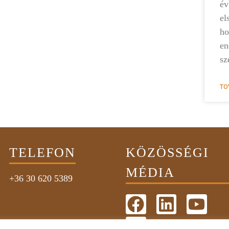
é
el
ho
en
sz
TO
TELEFON
KÖZÖSSÉGI
MÉDIA
+36 30 620 5389