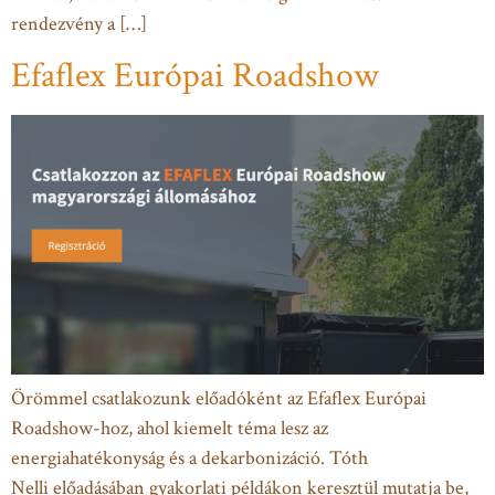
rendezvény a […]
Efaflex Európai Roadshow
Örömmel csatlakozunk előadóként az Efaflex Európai
Roadshow-hoz, ahol kiemelt téma lesz az
energiahatékonyság és a dekarbonizáció. Tóth
Nelli előadásában gyakorlati példákon keresztül mutatja be,