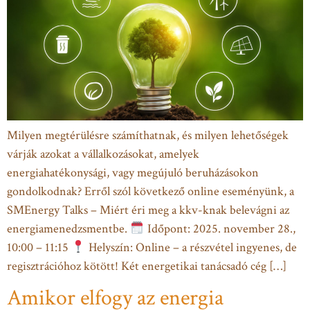
Milyen megtérülésre számíthatnak, és milyen lehetőségek
várják azokat a vállalkozásokat, amelyek
energiahatékonysági, vagy megújuló beruházásokon
gondolkodnak? Erről szól következő online eseményünk, a
SMEnergy Talks – Miért éri meg a kkv-knak belevágni az
energiamenedzsmentbe.
Időpont: 2025. november 28.,
10:00 – 11:15
Helyszín: Online – a részvétel ingyenes, de
regisztrációhoz kötött! Két energetikai tanácsadó cég […]
Amikor elfogy az energia