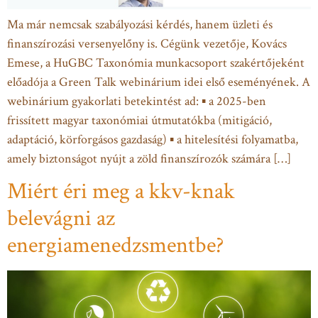
Ma már nemcsak szabályozási kérdés, hanem üzleti és
finanszírozási versenyelőny is. Cégünk vezetője, Kovács
Emese, a HuGBC Taxonómia munkacsoport szakértőjeként
előadója a Green Talk webinárium idei első eseményének. A
webinárium gyakorlati betekintést ad: ▪ a 2025-ben
frissített magyar taxonómiai útmutatókba (mitigáció,
adaptáció, körforgásos gazdaság) ▪ a hitelesítési folyamatba,
amely biztonságot nyújt a zöld finanszírozók számára […]
Miért éri meg a kkv-knak
belevágni az
energiamenedzsmentbe?