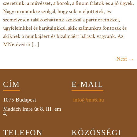
szeretünk: a művészet, a borok, a finom falatok és a jó ügyek.
Nagy örömünkre szolgál, hogy sokan eljöttetek, és
személyesen találkozhattunk azokkal a partnereinkkel,
ügyfeleinkkel és barátainkkal, akik számunkra fontosak és
akiknek a munkájáért és bizalmáért hálásak vagyunk. Az
MN6 évzáró […]
Next
→
CÍM
E-MAIL
1075
Budapest
info@mn6.hu
Madách Imre út 8. III. em
4.
TELEFON
KÖZÖSSÉGI