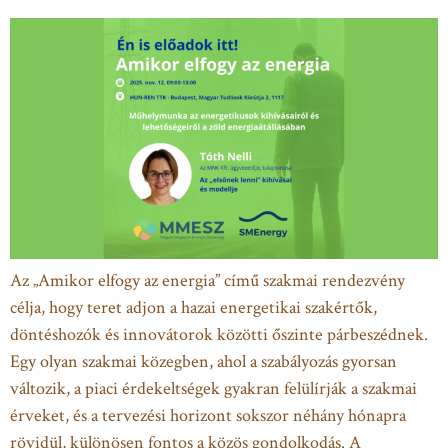
Az „Amikor elfogy az energia” című szakmai rendezvény
célja, hogy teret adjon a hazai energetikai szakértők,
döntéshozók és innovátorok közötti őszinte párbeszédnek.
Egy olyan szakmai közegben, ahol a szabályozás gyorsan
változik, a piaci érdekeltségek gyakran felülírják a szakmai
érveket, és a tervezési horizont sokszor néhány hónapra
rövidül, különösen fontos a közös gondolkodás. A