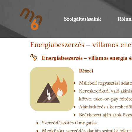
Szolgáltatásaink
Rólun
Energiabeszerzés – villamos ene
Energiabeszerzés – villamos energia é
Részei
Múltbeli fogyasztási adat
Kereskedőktől való ajánla
kötve, take-or-pay feltét
Ajánlatkérés a kereskedők
Beérkezett ajánlatok össz
Szerződéskötés támogatása
Megkötött szerződés alapján számlák feletti