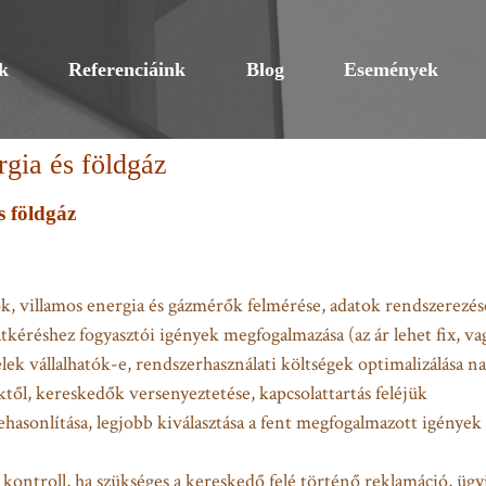
k
Referenciáink
Blog
Események
rgia és földgáz
s földgáz
ok, villamos energia és gázmérők felmérése, adatok rendszerezés
tkéréshez fogyasztói igények megfogalmazása (az ár lehet fix, va
elek vállalhatók-e, rendszerhasználati költségek optimalizálása n
től, kereskedők versenyeztetése, kapcsolattartás feléjük
ehasonlítása, legjobb kiválasztása a fent megfogalmazott igények
 kontroll, ha szükséges a kereskedő felé történő reklamáció, ügy