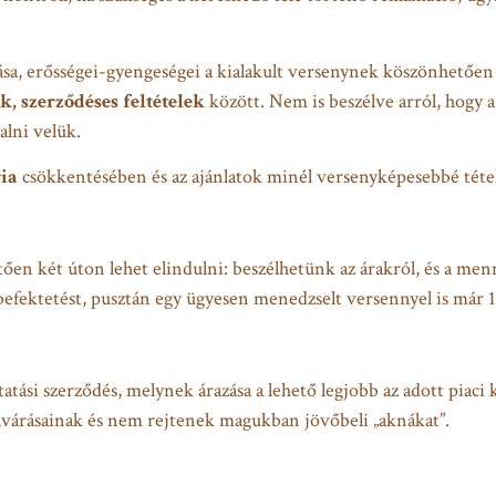
a, erősségei-gyengeségei a kialakult versenynek köszönhetően 
k, szerződéses feltételek
között. Nem is beszélve arról, hogy a
alni velük.
ia
csökkentésében és az ajánlatok minél versenyképesebbé téte
ően két úton lehet elindulni: beszélhetünk az árakról, és a menn
efektetést, pusztán egy ügyesen menedzselt versennyel is már 1
atási szerződés, melynek árazása a lehető legjobb az adott piaci 
elvárásainak és nem rejtenek magukban jövőbeli „aknákat”.