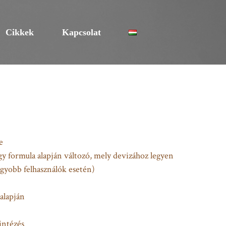
Cikkek
Kapcsolat
e
gy formula alapján változó, mely devizához legyen
agyobb felhasználók esetén)
 alapján
intézés