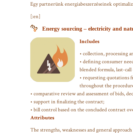
Egy partnerünk energiabeszerzéseinek optimalizál
[:en]
Energy sourcing – electricity and nat
Includes
• collection, processing a
• defining consumer needs
blended formula, last-call
• requesting quotations f
throughout the procedur
• comparative review and assessment of bids, de
• support in finalizing the contract;
• bill control based on the concluded contract ov
Attributes
The strengths, weaknesses and general approach o