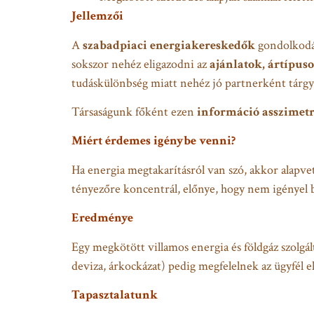
Jellemzői
A
szabadpiaci energiakereskedők
gondolkodás
sokszor nehéz eligazodni az
ajánlatok, ártípuso
tudáskülönbség miatt nehéz jó partnerként tárgy
Társaságunk főként ezen
információ asszimetr
Miért érdemes igénybe venni?
Ha energia megtakarításról van szó, akkor alapvet
tényezőre koncentrál, előnye, hogy nem igényel b
Eredménye
Egy megkötött villamos energia és földgáz szolgált
deviza, árkockázat) pedig megfelelnek az ügyfél 
Tapasztalatunk