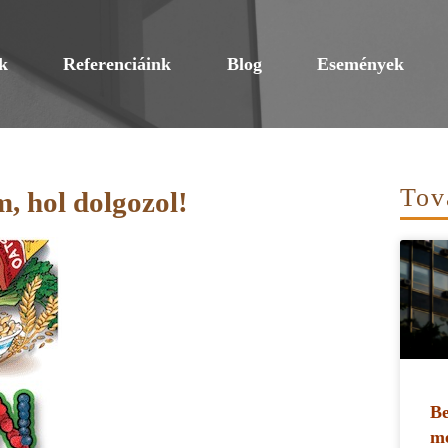
k
Referenciáink
Blog
Események
Tov
, hol dolgozol!
Be
me