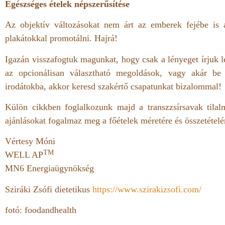
Egészséges ételek népszerűsítése
Az objektív változásokat nem árt az emberek fejébe is át
plakátokkal promotálni. Hajrá!
Igazán visszafogtuk magunkat, hogy csak a lényeget írjuk l
az opcionálisan választható megoldások, vagy akár be 
irodátokba, akkor keresd szakértő csapatunkat bizalommal!
Külön cikkben foglalkozunk majd a transzzsírsavak tila
ajánlásokat fogalmaz meg a főételek méretére és összetétel
Vértesy Móni
TM
WELL AP
MN6 Energiaügynökség
Sziráki Zsófi dietetikus
https://www.szirakizsofi.com/
fotó: foodandhealth