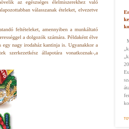
növelik az egészséges élelmiszerekhez való
lapozottabban válasszanak ételeket, elvezetve
Em
ke
k
tandó feltételeket, amennyiben a munkáltató
szerességgel a dolgozók számára. Példaként élve
Mi
és egy nagy irodaház kantinja is. Ugyanakkor a
„k
k szerkezetkész állapotára vonatkoznak-,a
„k
20
Eu
sz
át
fe
ko
TO