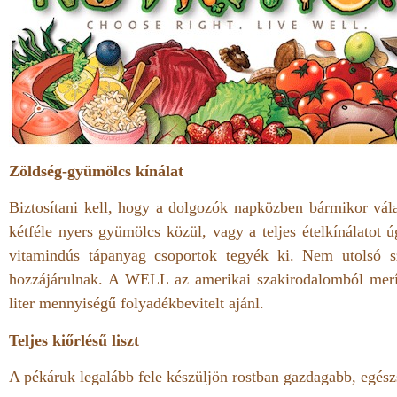
Zöldség-gyümölcs kínálat
Biztosítani kell, hogy a dolgozók napközben bármikor vála
kétféle nyers gyümölcs közül, vagy a teljes ételkínálatot ú
vitamindús tápanyag csoportok tegyék ki. Nem utolsó s
hozzájárulnak. A WELL az amerikai szakirodalomból merítv
liter mennyiségű folyadékbevitelt ajánl.
Teljes kiőrlésű liszt
A pékáruk legalább fele készüljön rostban gazdagabb, egészs