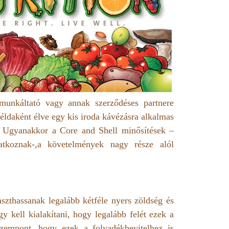
munkáltató vagy annak szerződéses partnere
Példaként élve egy kis iroda kávézásra alkalmas
s. Ugyanakkor a Core and Shell minősítések –
atkoznak-,a követelmények nagy része alól
szthassanak legalább kétféle nyers zöldség és
gy kell kialakítani, hogy legalább felét ezek a
zempont, hogy ezek a folyadékbevitelhez is