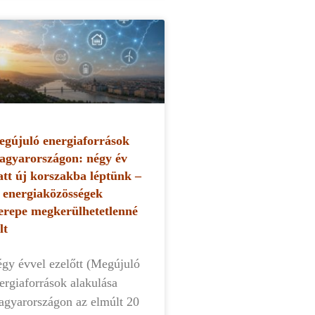
gújuló energiaforrások
gyarországon: négy év
att új korszakba léptünk –
 energiaközösségek
erepe megkerülhetetlenné
lt
gy évvel ezelőtt (Megújuló
ergiaforrások alakulása
gyarországon az elmúlt 20