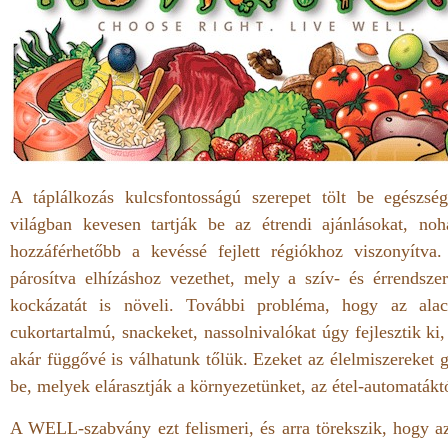
A táplálkozás kulcsfontosságú szerepet tölt be egészsé
világban kevesen tartják be az étrendi ajánlásokat, noh
hozzáférhetőbb a kevéssé fejlett régiókhoz viszonyítva
párosítva elhízáshoz vezethet, mely a szív- és érrendsz
kockázatát is növeli. További probléma, hogy az alac
cukortartalmú, snackeket, nassolnivalókat úgy fejlesztik ki
akár függővé is válhatunk tőlük. Ezeket az élelmiszereket 
be, melyek elárasztják a környezetünket, az étel-automaták
A WELL-szabvány ezt felismeri, és arra törekszik, hogy az