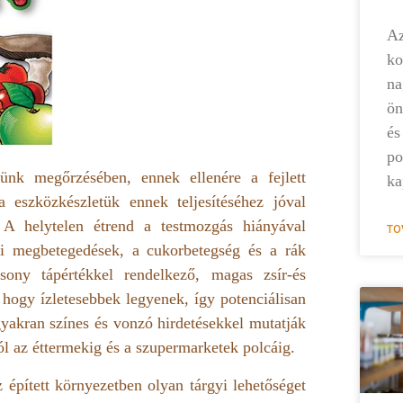
Az
ko
na
ön
és
po
günk megőrzésében, ennek ellenére a fejlett
ka
a eszközkészletük ennek teljesítéséhez jóval
. A helytelen étrend a testmozgás hiányával
TO
eri megbetegedések, a cukorbetegség és a rák
sony tápértékkel rendelkező, magas zsír-és
, hogy ízletesebbek legyenek, így potenciálisan
gyakran színes és vonzó hirdetésekkel mutatják
tól az éttermekig és a szupermarketek polcáig.
 épített környezetben olyan tárgyi lehetőséget