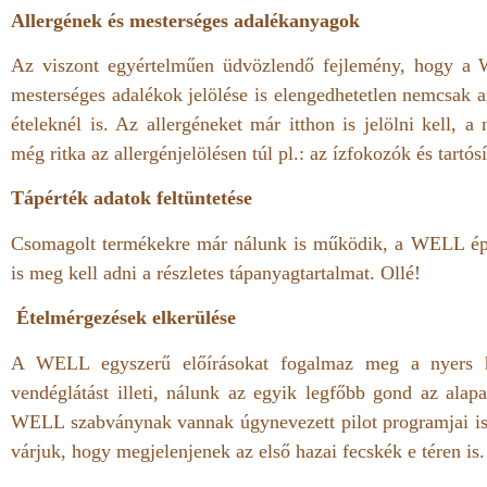
Allergének és mesterséges adalékanyagok
Az viszont egyértelműen üdvözlendő fejlemény, hogy a
mesterséges adalékok jelölése is elengedhetetlen nemcsak 
ételeknél is. Az allergéneket már itthon is jelölni kell,
még ritka az allergénjelölésen túl pl.: az ízfokozók és tartós
Tápérték adatok feltüntetése
Csomagolt termékekre már nálunk is működik, a WELL épül
is meg kell adni a részletes tápanyagtartalmat. Ollé!
Ételmérgezések elkerülése
A WELL egyszerű előírásokat fogalmaz meg a nyers h
vendéglátást illeti, nálunk az egyik legfőbb gond az ala
WELL szabványnak vannak úgynevezett pilot programjai is,
várjuk, hogy megjelenjenek az első hazai fecskék e téren is.