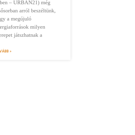
vben – URBAN21) még
sősorban arról beszéltünk,
gy a megújuló
ergiaforrások milyen
erepet játszhatnak a
VÁBB »