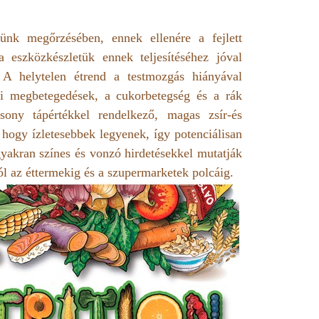
günk megőrzésében, ennek ellenére a fejlett
a eszközkészletük ennek teljesítéséhez jóval
. A helytelen étrend a testmozgás hiányával
eri megbetegedések, a cukorbetegség és a rák
sony tápértékkel rendelkező, magas zsír-és
, hogy ízletesebbek legyenek, így potenciálisan
gyakran színes és vonzó hirdetésekkel mutatják
tól az éttermekig és a szupermarketek polcáig.