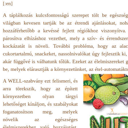
[:en]
A táplálkozás kulcsfontosságú szerepet tölt be egészsé
világban kevesen tartják be az étrendi ajánlásokat, noh
hozzáférhetőbb a kevéssé fejlett régiókhoz viszonyítva
párosítva elhízáshoz vezethet, mely a szív- és érrendsz
kockázatát is növeli. További probléma, hogy az alac
cukortartalmú, snackeket, nassolnivalókat úgy fejlesztik ki
akár függővé is válhatunk tőlük. Ezeket az élelmiszereket 
be, melyek elárasztják a környezetünket, az étel-automaták
A WELL-szabvány ezt felismeri, és
arra törekszik, hogy az épített
környezetben olyan tárgyi
lehetőséget kínáljon, és szabályokat
foganatosítson meg, melyek
növelik az egészséges
élelmiszerekhez való hozzájutást,