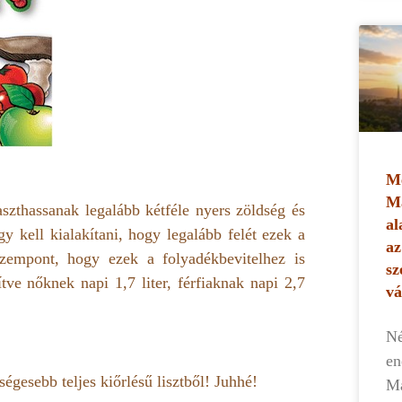
Me
Ma
szthassanak legalább kétféle nyers zöldség és
al
gy kell kialakítani, hogy legalább felét ezek a
az
zempont, hogy ezek a folyadékbevitelhez is
sz
e nőknek napi 1,7 liter, férfiaknak napi 2,7
vá
Né
en
égesebb teljes kiőrlésű lisztből! Juhhé!
Ma