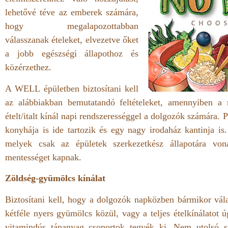
lehetővé téve az emberek számára,
hogy megalapozottabban
válasszanak ételeket, elvezetve őket
a jobb egészségi állapothoz és
közérzethez.
A WELL épületben biztosítani kell
az alábbiakban bemutatandó feltételeket, amennyiben a 
ételt/italt kínál napi rendszerességgel a dolgozók számára. 
konyhája is ide tartozik és egy nagy irodaház kantinja i
melyek csak az épületek szerkezetkész állapotára von
mentességet kapnak.
Zöldség-gyümölcs kínálat
Biztosítani kell, hogy a dolgozók napközben bármikor vála
kétféle nyers gyümölcs közül, vagy a teljes ételkínálatot ú
vitamindús tápanyag csoportok tegyék ki. Nem utolsó s