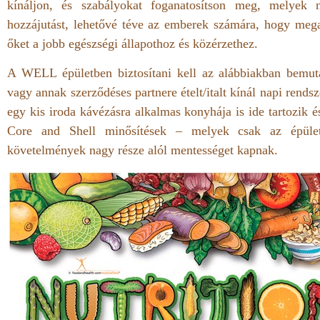
kínáljon, és szabályokat foganatosítson meg, melyek 
hozzájutást, lehetővé téve az emberek számára, hogy mega
őket a jobb egészségi állapothoz és közérzethez.
A WELL épületben biztosítani kell az alábbiakban bemuta
vagy annak szerződéses partnere ételt/italt kínál napi rend
egy kis iroda kávézásra alkalmas konyhája is ide tartozik 
Core and Shell minősítések – melyek csak az épülete
követelmények nagy része alól mentességet kapnak.