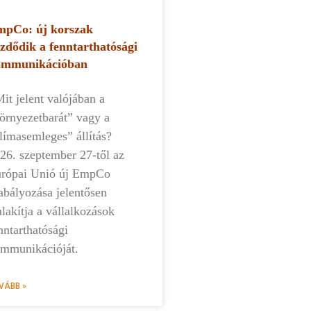
pCo: új korszak
zdődik a fenntarthatósági
ommunikációban
t jelent valójában a
örnyezetbarát” vagy a
límasemleges” állítás?
26. szeptember 27-től az
rópai Unió új EmpCo
abályozása jelentősen
alakítja a vállalkozások
nntarthatósági
mmunikációját.
VÁBB »