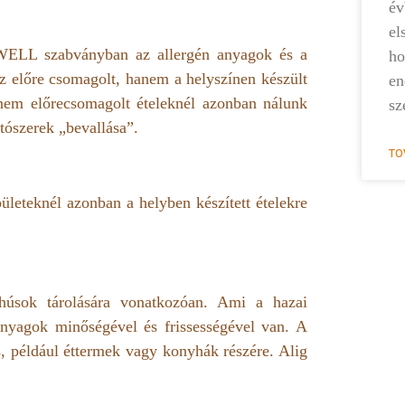
é
el
 WELL szabványban az allergén anyagok és a
ho
az előre csomagolt, hanem a helyszínen készült
en
 a nem előrecsomagolt ételeknél azonban nálunk
sz
ítószerek „bevallása”.
TO
eteknél azonban a helyben készített ételekre
úsok tárolására vonatkozóan. Ami a hazai
panyagok minőségével és frissességével van. A
 például éttermek vagy konyhák részére. Alig