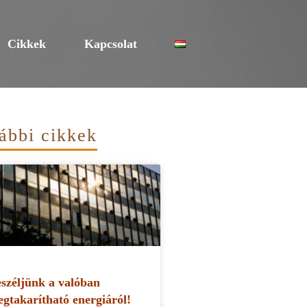
Cikkek
Kapcsolat
ábbi cikkek
széljünk a valóban
gtakarítható energiáról!