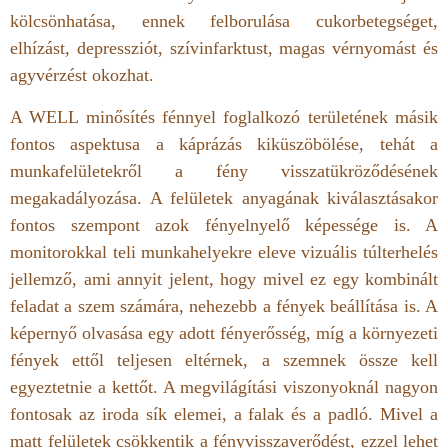
kölcsönhatása, ennek felborulása cukorbetegséget,
elhízást, depressziót, szívinfarktust, magas vérnyomást és
agyvérzést okozhat.
A WELL minősítés fénnyel foglalkozó területének másik
fontos aspektusa a káprázás kiküszöbölése, tehát a
munkafelületekről a fény visszatükröződésének
megakadályozása. A felületek anyagának kiválasztásakor
fontos szempont azok fényelnyelő képessége is. A
monitorokkal teli munkahelyekre eleve vizuális túlterhelés
jellemző, ami annyit jelent, hogy mivel ez egy kombinált
feladat a szem számára, nehezebb a fények beállítása is. A
képernyő olvasása egy adott fényerősség, míg a környezeti
fények ettől teljesen eltérnek, a szemnek össze kell
egyeztetnie a kettőt. A megvilágítási viszonyoknál nagyon
fontosak az iroda sík elemei, a falak és a padló. Mivel a
matt felületek csökkentik a fényvisszaverődést, ezzel lehet