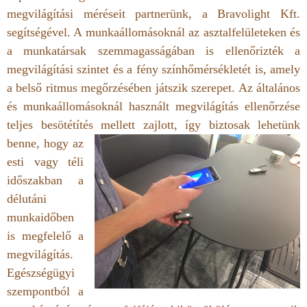
megvilágítási méréseit partnerünk, a Bravolight Kft.
segítségével. A munkaállomásoknál az asztalfelületeken és
a munkatársak szemmagasságában is ellenőrizték a
megvilágítási szintet és a fény színhőmérsékletét is, amely
a belső ritmus megőrzésében játszik szerepet. Az általános
és munkaállomásoknál használt megvilágítás ellenőrzése
teljes besötétítés mellett zajlott, így biztosak lehetünk
benne, hogy a
z
esti vagy téli
időszakban a
délutáni
munkaidőben
is megfelelő a
megvilágítás.
Egészségügyi
szempontból a