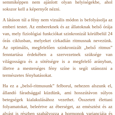
semmiképpen nem ajánlott olyan helyiségekbe, ahol
sokszor kell a képernyőt nézni.
A látáson túl a fény nem vizuális módon is befolyásolja az
emberi testet. Az embereknek és az állatoknak belső órája
van, mely fiziológiai funkciókat szinkronizál körülbelül 24
órás ciklusban, melyeket cirkadián ritmusnak nevezünk.
Az optimális, megfelelően szinkronizált „belső ritmus”
fenntartása érdekében a szervezetnek szüksége van
világosságra és a sötétségre is a megfelelő arányban,
illetve a mesterséges fény színe is segít utánozni a
természetes fényhatásokat.
Ha ez a „belső-ritmusunk” felborul, nehezen alszunk el,
állandó fáradsággal küzdünk, ami hosszútávon súlyos
betegségek kialakulásához vezethet. Összetett élettani
folyamatokat, beleértve az éberséget, az emésztést és az
alvást is részben szabályozza a hormonok varianciája és