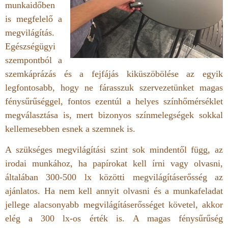
munkaidőben
is megfelelő a
megvilágítás.
Egészségügyi
szempontból a
szemkáprázás és a fejfájás kiküszöbölése az egyik
legfontosabb, hogy ne fárasszuk szervezetünket magas
fénysűrűséggel, fontos ezentúl a helyes színhőmérséklet
megválasztása is, mert bizonyos színmelegségek sokkal
kellemesebben esnek a szemnek is.
A szükséges megvilágítási szint sok mindentől függ, az
irodai munkához, ha papírokat kell írni vagy olvasni,
általában 300-500 lx közötti megvilágításerősség az
ajánlatos. Ha nem kell annyit olvasni és a munkafeladat
jellege alacsonyabb megvilágításerősséget követel, akkor
elég a 300 lx-os érték is. A magas fénysűrűség