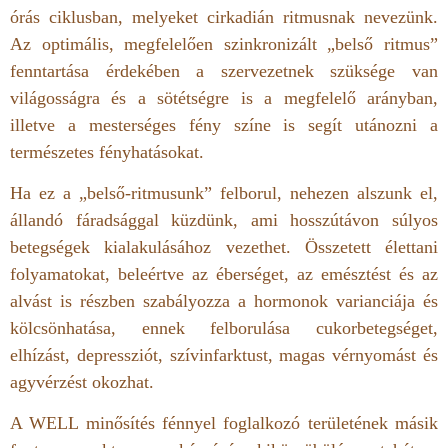
órás ciklusban, melyeket cirkadián ritmusnak nevezünk.
Az optimális, megfelelően szinkronizált „belső ritmus”
fenntartása érdekében a szervezetnek szüksége van
világosságra és a sötétségre is a megfelelő arányban,
illetve a mesterséges fény színe is segít utánozni a
természetes fényhatásokat.
Ha ez a „belső-ritmusunk” felborul, nehezen alszunk el,
állandó fáradsággal küzdünk, ami hosszútávon súlyos
betegségek kialakulásához vezethet. Összetett élettani
folyamatokat, beleértve az éberséget, az emésztést és az
alvást is részben szabályozza a hormonok varianciája és
kölcsönhatása, ennek felborulása cukorbetegséget,
elhízást, depressziót, szívinfarktust, magas vérnyomást és
agyvérzést okozhat.
A WELL minősítés fénnyel foglalkozó területének másik