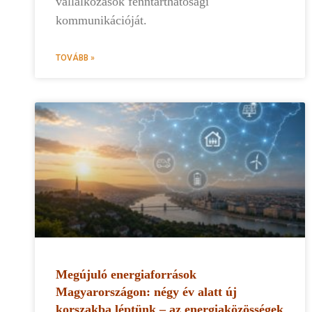
vállalkozások fenntarthatósági
kommunikációját.
TOVÁBB »
Megújuló energiaforrások
Magyarországon: négy év alatt új
korszakba léptünk – az energiaközösségek