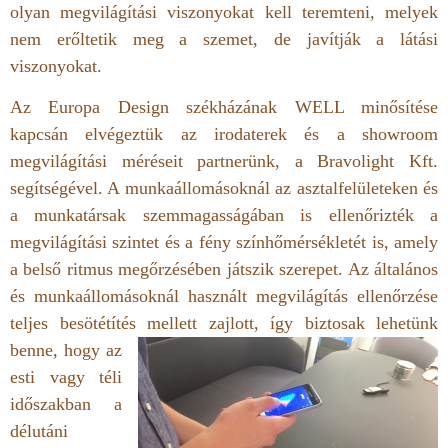
olyan megvilágítási viszonyokat kell teremteni, melyek
nem erőltetik meg a szemet, de javítják a látási
viszonyokat.
Az Europa Design székházának WELL minősítése
kapcsán elvégeztük az irodaterek és a showroom
megvilágítási méréseit partnerünk, a Bravolight Kft.
segítségével. A munkaállomásoknál az asztalfelületeken és
a munkatársak szemmagasságában is ellenőrizték a
megvilágítási szintet és a fény színhőmérsékletét is, amely
a belső ritmus megőrzésében játszik szerepet. Az általános
és munkaállomásoknál használt megvilágítás ellenőrzése
teljes besötétítés mellett zajlott, így biztosak lehetünk
benne, hogy a
z
esti vagy téli
időszakban a
délutáni