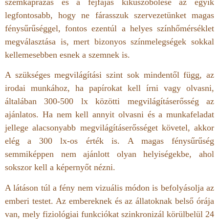
szemkáprázás és a fejfájás kiküszöbölése az egyik
legfontosabb, hogy ne fárasszuk szervezetünket magas
fénysűrűséggel, fontos ezentúl a helyes színhőmérséklet
megválasztása is, mert bizonyos színmelegségek sokkal
kellemesebben esnek a szemnek is.
A szükséges megvilágítási szint sok mindentől függ, az
irodai munkához, ha papírokat kell írni vagy olvasni,
általában 300-500 lx közötti megvilágításerősség az
ajánlatos. Ha nem kell annyit olvasni és a munkafeladat
jellege alacsonyabb megvilágításerősséget követel, akkor
elég a 300 lx-os érték is. A magas fénysűrűség
semmiképpen nem ajánlott olyan helyiségekbe, ahol
sokszor kell a képernyőt nézni.
A látáson túl a fény nem vizuális módon is befolyásolja az
emberi testet. Az embereknek és az állatoknak belső órája
van, mely fiziológiai funkciókat szinkronizál körülbelül 24