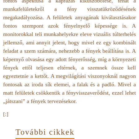
fontos aspektusa a káprázás kiküszöbölése, tehát a
munkafelületekről a fény visszatükröződésének
megakadályozása. A felületek anyagának kiválasztásakor
fontos szempont azok fényelnyelő képessége is. A
monitorokkal teli munkahelyekre eleve vizuális túlterhelés
jellemző, ami annyit jelent, hogy mivel ez egy kombinált
feladat a szem számára, nehezebb a fények beállítása is. A
képernyő olvasása egy adott fényerősség, míg a környezeti
fények ettől teljesen eltérnek, a szemnek össze kell
egyeztetnie a kettőt. A megvilágítási viszonyoknál nagyon
fontosak az iroda sík elemei, a falak és a padló. Mivel a
matt felületek csökkentik a fényvisszaverődést, ezzel lehet
„játszani” a fények tervezésekor.
[:]
További cikkek