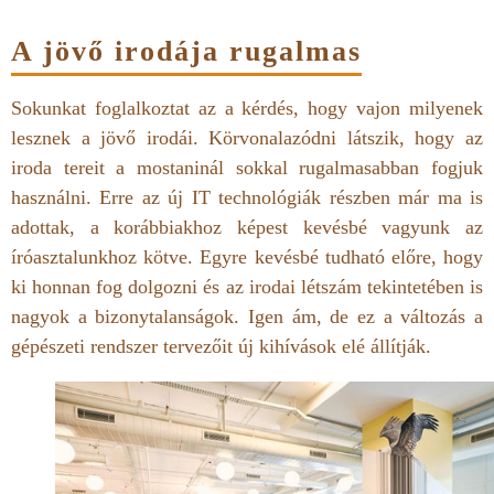
A jövő irodája ru
galmas
Sokunkat foglalkoztat az a kérdés, hogy vajon milyenek
lesznek a jövő irodái. Körvonalazódni látszik, hogy az
iroda tereit a mostaninál sokkal rugalmasabban fogjuk
használni. Erre az új IT technológiák részben már ma is
adottak, a korábbiakhoz képest kevésbé vagyunk az
íróasztalunkhoz kötve. Egyre kevésbé tudható előre, hogy
ki honnan fog dolgozni és az irodai létszám tekintetében is
nagyok a bizonytalanságok. Igen ám, de ez a változás a
gépészeti rendszer tervezőit új kihívások elé állítják.