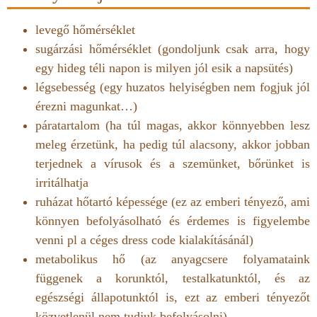
levegő hőmérséklet
sugárzási hőmérséklet (gondoljunk csak arra, hogy
egy hideg téli napon is milyen jól esik a napsütés)
légsebesség (egy huzatos helyiségben nem fogjuk jól
érezni magunkat…)
páratartalom (ha túl magas, akkor könnyebben lesz
meleg érzetünk, ha pedig túl alacsony, akkor jobban
terjednek a vírusok és a szemünket, bőrünket is
irritálhatja
ruházat hőtartó képessége (ez az emberi tényező, ami
könnyen befolyásolható és érdemes is figyelembe
venni pl a céges dress code kialakításánál)
metabolikus hő (az anyagcsere folyamataink
függenek a korunktól, testalkatunktól, és az
egészségi állapotunktól is, ezt az emberi tényezőt
közvetlenül nem tudjuk befolyásolni).