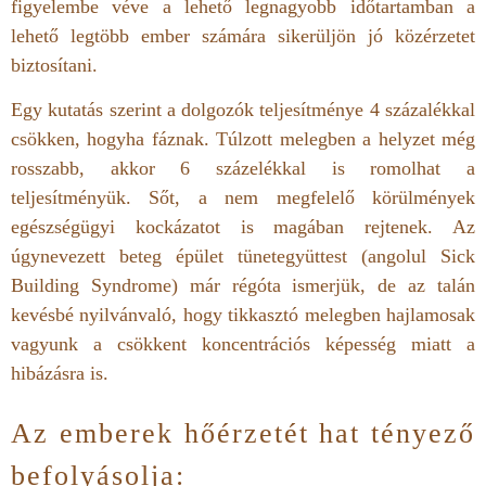
figyelembe véve a lehető legnagyobb időtartamban a
lehető legtöbb ember számára sikerüljön jó közérzetet
biztosítani.
Egy kutatás szerint a dolgozók teljesítménye 4 százalékkal
csökken, hogyha fáznak. Túlzott melegben a helyzet még
rosszabb, akkor 6 százelékkal is romolhat a
teljesítményük. Sőt, a nem megfelelő körülmények
egészségügyi kockázatot is magában rejtenek. Az
úgynevezett beteg épület tünetegyüttest (angolul Sick
Building Syndrome) már régóta ismerjük, de az talán
kevésbé nyilvánvaló, hogy tikkasztó melegben hajlamosak
vagyunk a csökkent koncentrációs képesség miatt a
hibázásra is.
Az emberek hőérzetét hat tényező
befolyásolja: