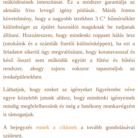
működésének intenzitását. Ez a módszer garantálja az
aktuális friss levegő igény pótlását.. Másik fontos
követelmény, hogy a nagyobb terekben 3 C° hőmérséklet
különbséget az épület használói maguknak be tudjanak
állítani. Hozzáteszem, hogy mindenki roppant hálás lesz
(unokáink és a számlák fizetői különösképpen), ha ezt a
feladatot sikerül úgy megvalósítani, hogy koratavasszal és
késő ősszel sem működik együtt a fűtési és hűtési
rendszer, ahogy sajnos sokszor tapasztaljuk az
irodaépületekben.
Láthatjuk, hogy ezeket az igényeket figyelembe véve
egyre közelebb jutunk ahhoz, hogy mindenki igényeinek
mindig megfelelhessünk és még a hatékony munkavégzést
is támogatjuk.
A bejegyzés
ennek a cikknek
a tovább gondolásával
született.