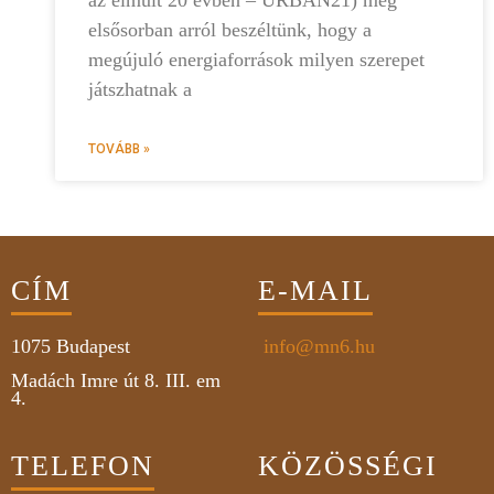
az elmúlt 20 évben – URBAN21) még
elsősorban arról beszéltünk, hogy a
megújuló energiaforrások milyen szerepet
játszhatnak a
TOVÁBB »
CÍM
E-MAIL
1075
Budapest
info@mn6.hu
Madách Imre út 8. III. em
4.
TELEFON
KÖZÖSSÉGI