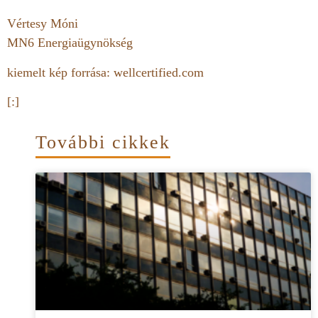
Vértesy Móni
MN6 Energiaügynökség
kiemelt kép forrása: wellcertified.com
[:]
További cikkek