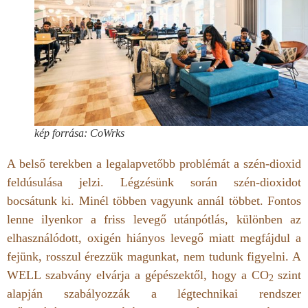
kép forrása: CoWrks
A belső terekben a legalapvetőbb problémát a szén-dioxid
feldúsulása jelzi. Légzésünk során szén-dioxidot
bocsátunk ki. Minél többen vagyunk annál többet. Fontos
lenne ilyenkor a friss levegő utánpótlás, különben az
elhasználódott, oxigén hiányos levegő miatt megfájdul a
fejünk, rosszul érezzük magunkat, nem tudunk figyelni. A
WELL szabvány elvárja a gépészektől, hogy a CO
szint
2
alapján szabályozzák a légtechnikai rendszer