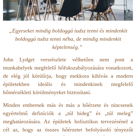
„Egyeseket mindig boldoggá tudsz tenni és mindenkit
boldoggá tudsz tenni néha, de mindig mindenkit
képtelenség.”
John Lydget versrészlete vélhetően nem pont a
munkahelyek megfelelő hőfokszabályozására vonatkozott,
de elég jól körülírja, hogy mekkora kihívás a modern
épületekben ideális és mindenkinek megfelelő
hőmérsékleti körülményeket biztosítani.
Minden embernek más és más a hőérzete és nincsenek
egyértelmű definíciók a „túl hideg” és „túl meleg”
meghatározására. Az épületek holisztikus tervezésénel a
cél az, hogy az összes hőérzetet befolyásoló tényezőt