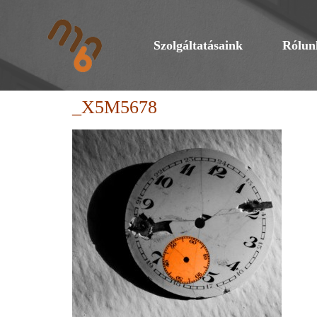
Szolgáltatásaink
Rólun
_X5M5678