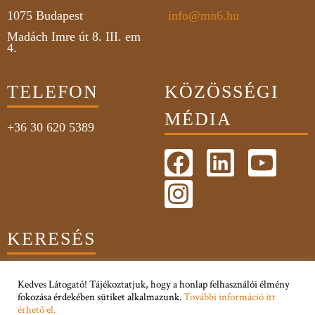
1075
Budapest
info@mn6.hu
Madách Imre út 8. III. em
4.
TELEFON
KÖZÖSSÉGI
MÉDIA
+36 30 620 5389
KERESÉS
Kedves Látogató! Tájékoztatjuk, hogy a honlap felhasználói élmény
fokozása érdekében sütiket alkalmazunk.
További információ itt
érhető el.
Adatkezelési Tájékoztató