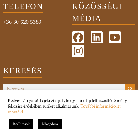
TELEFON
KÖZÖSSÉGI
MÉDIA
+36 30 620 5389
KERESÉS
Kedves Látogató! Tájékoztatjuk, hogy a honlap felhasználói élmény
Adatkezelési Tájékoztató
fokozása érdekében sütiket alkalmazunk.
További információ itt
érhető el.
Impresszum
Beállítások
Elfogadom