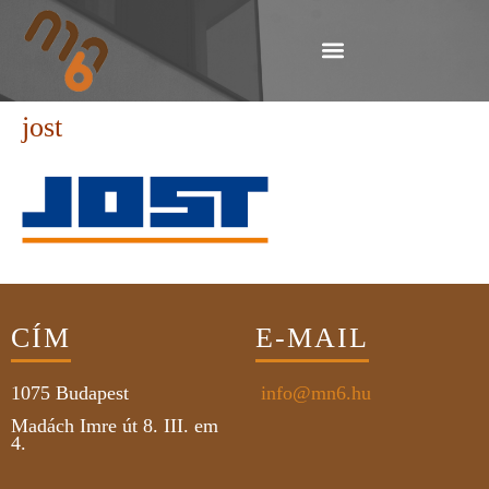
jost
CÍM
E-MAIL
1075
Budapest
info@mn6.hu
Madách Imre út 8. III. em
4.