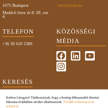
1075
Budapest
info@mn6.hu
Madách Imre út 8. III. em
4.
TELEFON
KÖZÖSSÉGI
MÉDIA
+36 30 620 5389
KERESÉS
Kedves Látogató! Tájékoztatjuk, hogy a honlap felhasználói élmény
fokozása érdekében sütiket alkalmazunk.
További információ itt
érhető el.
Adatkezelési Tájékoztató