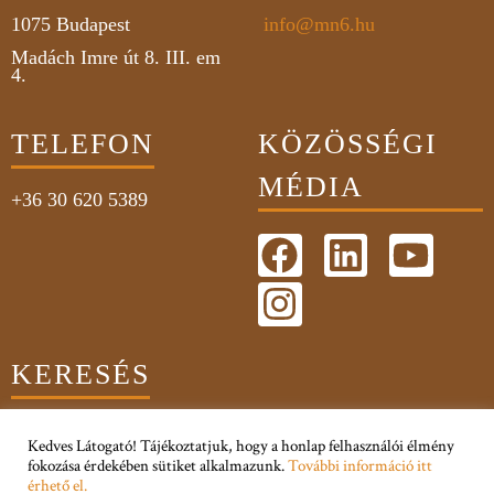
1075
Budapest
info@mn6.hu
Madách Imre út 8. III. em
4.
TELEFON
KÖZÖSSÉGI
MÉDIA
+36 30 620 5389
KERESÉS
Kedves Látogató! Tájékoztatjuk, hogy a honlap felhasználói élmény
fokozása érdekében sütiket alkalmazunk.
További információ itt
érhető el.
Adatkezelési Tájékoztató