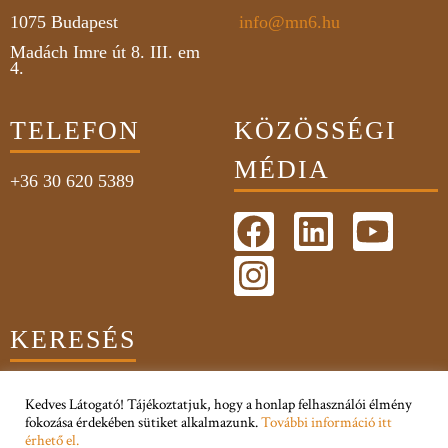
1075
Budapest
info@mn6.hu
Madách Imre út 8. III. em
4.
TELEFON
KÖZÖSSÉGI
MÉDIA
+36 30 620 5389
KERESÉS
Kedves Látogató! Tájékoztatjuk, hogy a honlap felhasználói élmény
fokozása érdekében sütiket alkalmazunk.
További információ itt
érhető el.
Adatkezelési Tájékoztató