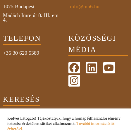
1075
Budapest
info@mn6.hu
Madách Imre út 8. III. em
4.
TELEFON
KÖZÖSSÉGI
MÉDIA
+36 30 620 5389
KERESÉS
Kedves Látogató! Tájékoztatjuk, hogy a honlap felhasználói élmény
fokozása érdekében sütiket alkalmazunk.
További információ itt
érhető el.
Adatkezelési Tájékoztató