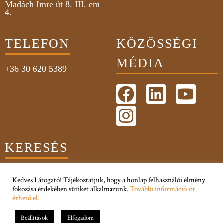
Madách Imre út 8. III. em
4.
TELEFON
KÖZÖSSÉGI
MÉDIA
+36 30 620 5389
KERESÉS
Kedves Látogató! Tájékoztatjuk, hogy a honlap felhasználói élmény
fokozása érdekében sütiket alkalmazunk.
További információ itt
érhető el.
Adatkezelési Tájékoztató
Impresszum
Beállítások
Elfogadom