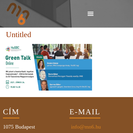
Untitled
CÍM
E-MAIL
1075
Budapest
info@mn6.hu