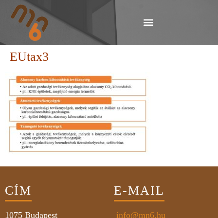
EUtax3
CÍM
E-MAIL
1075
Budapest
info@mn6.hu