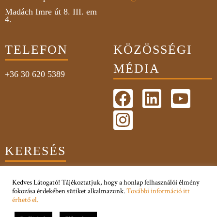
Madách Imre út 8. III. em
4.
TELEFON
KÖZÖSSÉGI
MÉDIA
+36 30 620 5389
KERESÉS
Kedves Látogató! Tájékoztatjuk, hogy a honlap felhasználói élmény
fokozása érdekében sütiket alkalmazunk.
További információ itt
érhető el.
Adatkezelési Tájékoztató
Impresszum