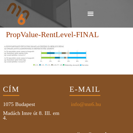
PropValue-RentLevel-FINAL
CÍM
E-MAIL
1075
Budapest
info@mn6.hu
Madách Imre út 8. III. em
4.