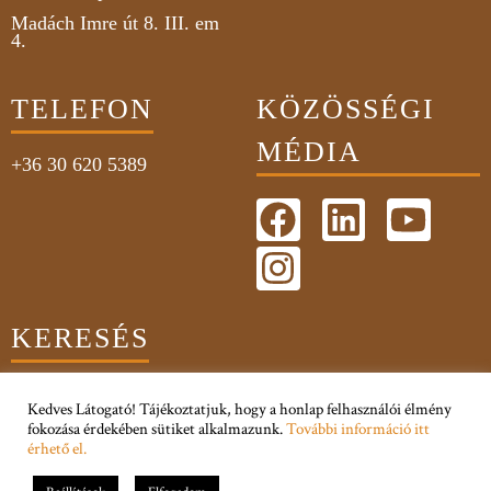
Madách Imre út 8. III. em
4.
TELEFON
KÖZÖSSÉGI
MÉDIA
+36 30 620 5389
KERESÉS
Kedves Látogató! Tájékoztatjuk, hogy a honlap felhasználói élmény
fokozása érdekében sütiket alkalmazunk.
További információ itt
érhető el.
Adatkezelési Tájékoztató
Impresszum