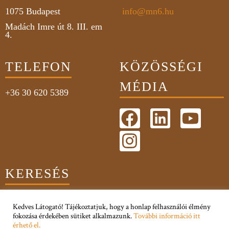
1075
Budapest
info@mn6.hu
Madách Imre út 8. III. em
4.
TELEFON
KÖZÖSSÉGI
MÉDIA
+36 30 620 5389
KERESÉS
Kedves Látogató! Tájékoztatjuk, hogy a honlap felhasználói élmény
fokozása érdekében sütiket alkalmazunk.
További információ itt
érhető el.
Adatkezelési Tájékoztató