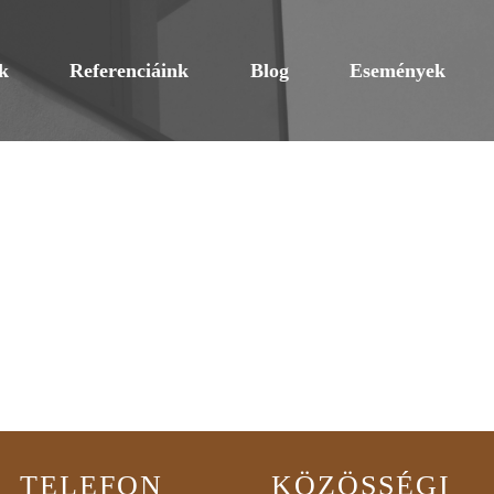
k
Referenciáink
Blog
Események
TELEFON
KÖZÖSSÉGI