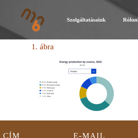
Szolgáltatásaink
Rólun
1. ábra
CÍM
E-MAIL