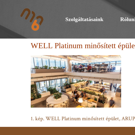
Szolgáltatásaink
Rólun
WELL Platinum minősített épül
1. kép. WELL Platinum minősített épület, ARUP