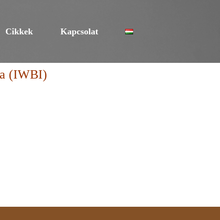
Cikkek
Kapcsolat
ia (IWBI)