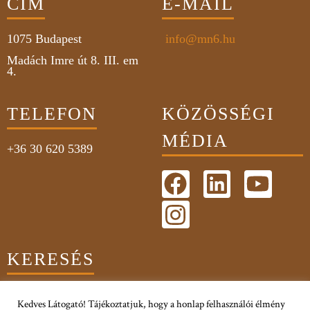
CÍM
E-MAIL
1075
Budapest
info@mn6.hu
Madách Imre út 8. III. em
4.
TELEFON
KÖZÖSSÉGI
MÉDIA
+36 30 620 5389
KERESÉS
Kedves Látogató! Tájékoztatjuk, hogy a honlap felhasználói élmény