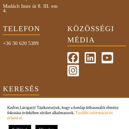
Madách Imre út 8. III. em
4.
TELEFON
KÖZÖSSÉGI
MÉDIA
+36 30 620 5389
KERESÉS
Kedves Látogató! Tájékoztatjuk, hogy a honlap felhasználói élmény
fokozása érdekében sütiket alkalmazunk.
További információ itt
érhető el.
Adatkezelési Tájékoztató
Impresszum