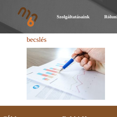
Szolgáltatásaink
Rólun
becslés