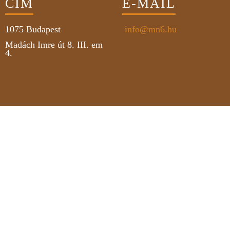
CÍM
E-MAIL
1075
Budapest
info@mn6.hu
Madách Imre út 8. III. em
4.