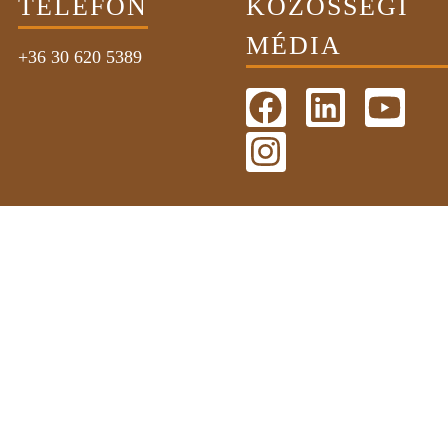
TELEFON
KÖZÖSSÉGI
MÉDIA
+36 30 620 5389